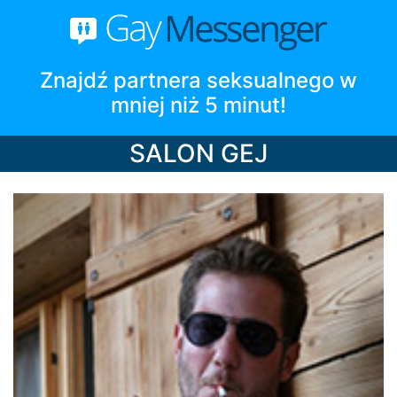
Znajdź partnera seksualnego w
mniej niż 5 minut!
SALON GEJ